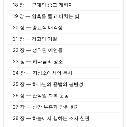
18 장 — 근대의 종교 개혁자
19 장 — 암흑을 뚫고 비치는 빛
20 장 — 종교적 대각성
21 장 — 경고의 거절
22 장 — 성취된 예언들
23 장 — 하나님의 성소
24 장 — 지성소에서의 봉사
25 장 — 하나님의 율법의 불변성
26 장 — 안식일 회복 운동
27 장 — 신앙 부흥과 참된 회개
28 장 — 하늘에서 행하는 조사 심판