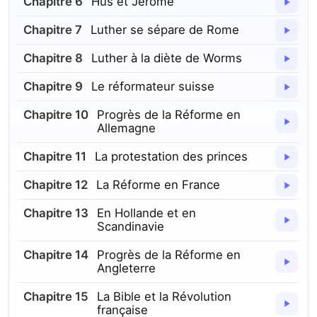
Chapitre
6
Hus et Jérôme
Chapitre
7
Luther se sépare de Rome
Chapitre
8
Luther à la diète de Worms
Chapitre
9
Le réformateur suisse
Chapitre
10
Progrès de la Réforme en
Allemagne
Chapitre
11
La protestation des princes
Chapitre
12
La Réforme en France
Chapitre
13
En Hollande et en
Scandinavie
Chapitre
14
Progrès de la Réforme en
Angleterre
Chapitre
15
La Bible et la Révolution
française