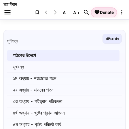
মহা বিবাদ
A −
A +
Donate
চালিয়ে যান
সূচিপত্র
পাঠকের উদ্দেশে
মুখবন্ধ
১ম অধ্যায় - শয়তানের পতন
২য় অধ্যায় - মানবের পতন
৩য় অধ্যায় - পরিত্রাণ পরিকল্পনা
৪র্থ অধ্যায় - খৃষ্টের প্রথম আগমন
৫ম অধ্যায় - খৃষ্টের পরিচর্যা কার্য