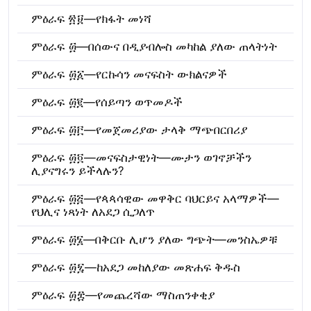
ምዕራፍ ፳፱—የክፋት መነሻ
ምዕራፍ ፴—በሰውና በዲያብሎስ መካከል ያለው ጠላትነት
ምዕራፍ ፴፩—የርኩሳን መናፍስት ውክልናዎች
ምዕራፍ ፴፪—የሰይጣን ወጥመዶች
ምዕራፍ ፴፫—የመጀመሪያው ታላቅ ማጭበርበሪያ
ምዕራፍ ፴፬—መናፍስታዊነት—ሙታን ወገኖቻችን
ሊያናግሩን ይችላሉን?
ምዕራፍ ፴፭—የጳጳሳዊው መዋቅር ባህርይና አላማዎች—
የህሊና ነጻነት ለአደጋ ሲጋለጥ
ምዕራፍ ፴፮—በቅርቡ ሊሆን ያለው ግጭት—መንስኤዎቹ
ምዕራፍ ፴፯—ከአደጋ መከለያው መጽሐፍ ቅዱስ
ምዕራፍ ፴፰—የመጨረሻው ማስጠንቀቂያ