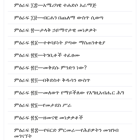
ምዕራፍ ፲፰—አሜሪካዊ ተሐድሶ አራማጅ
ምዕራፍ ፲፱—ብርሐን በጨለማ ውስጥ ሲወጣ
ምዕራፍ ፳—ታላቅ ኃይማኖታዊ መነቃቃት
ምዕራፍ ፳፩—ተቀባይነት ያጣው ማስጠንቀቂያ
ምዕራፍ ፳፪—ትንቢቶች ተፈፀሙ
ምዕራፍ ፳፫—መቅደሱ ምንድን ነው?
ምዕራፍ ፳፬—በቅድስተ ቅዱሳን ውስጥ
ምዕራፍ ፳፭—መለወጥ የማይችለው የእግዚአብሔር ሕግ
ምዕራፍ ፳፮—የመታደስ ሥራ
ምዕራፍ ፳፯—ዘመናዊ መነቃቃቶች
ምዕራፍ ፳፰—የፍርድ ምርመራ—የሕይዎትን መዝገብ
መገናኘት