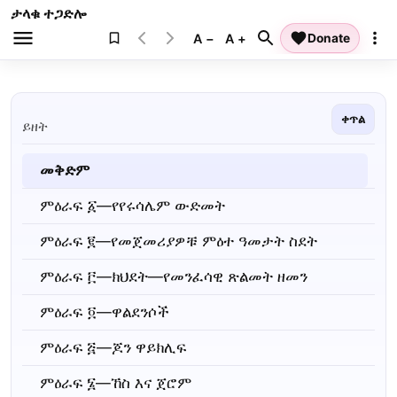
ታላቁ ተጋድሎ
A −
A +
Donate
ቀጥል
ይዘት
መቅድም
ምዕራፍ ፩—የየሩሳሌም ውድመት
ምዕራፍ ፪—የመጀመሪያዎቹ ምዕተ ዓመታት ስደት
ምዕራፍ ፫—ክህደት—የመንፈሳዊ ጽልመት ዘመን
ምዕራፍ ፬—ዋልደንሶች
ምዕራፍ ፭—ጆን ዋይክሊፍ
ምዕራፍ ፮—ኸስ እና ጀሮም