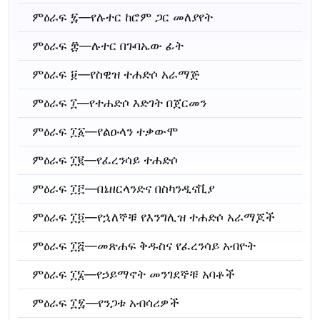
ምዕራፍ ፯—የሉተር ከሮም ጋር መለያየት
ምዕራፍ ፰—ሉተር በጉባኤው ፊት
ምዕራፍ ፱—የስዊዝ ተሐድሶ አራማጅ
ምዕራፍ ፲—የተሐድሶ እድገት በጀርመን
ምዕራፍ ፲፩—የልዑላን ተቃውሞ
ምዕራፍ ፲፪—የፈረንሳይ ተሐድሶ
ምዕራፍ ፲፫—በኔዘርላንድና በስካንዲናቪያ
ምዕራፍ ፲፬—የኋለኞቹ የእንግሊዝ ተሐድሶ አራማጆች
ምዕራፍ ፲፭—መጽሐፍ ቅዱስና የፈረንሳይ አብዮት
ምዕራፍ ፲፮—የኃይማኖት መንገደኞቹ አባቶች
ምዕራፍ ፲፯—የንጋቱ አብሳሪዎች